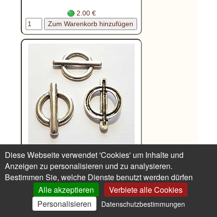
2.00 €
Diese Webseite verwendet 'Cookies' um Inhalte und
Boucle de ceinture passant
Anzeigen zu personalisieren und zu analysieren.
N°20
Bestimmen Sie, welche Dienste benutzt werden dürfen
Alle akzeptieren
Verbiete alle Cookies
0.80 €
Personalisieren
Datenschutzbestimmungen