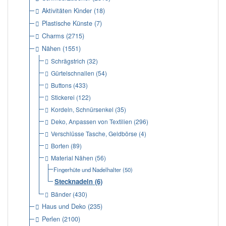
Aktivitäten Kinder
(18)
Plastische Künste
(7)
Charms
(2715)
Nähen
(1551)
Schrägstrich
(32)
Gürtelschnallen
(54)
Buttons
(433)
Stickerei
(122)
Kordeln, Schnürsenkel
(35)
Deko, Anpassen von Textilien
(296)
Verschlüsse Tasche, Geldbörse
(4)
Borten
(89)
Material Nähen
(56)
Fingerhüte und Nadelhalter
(50)
Stecknadeln
(6)
Bänder
(430)
Haus und Deko
(235)
Perlen
(2100)