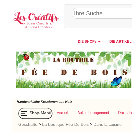
Cookie-Einstellungen
DIE SHOPs
DIE ARTIKE
Handwerkliche Kreationen aus Holz
Dans la
Shop-Menü
Accueil
Boite de rangement
Geschäfte
>
La Boutique Fée De Bois
>
Dans la cuisine