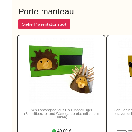
Porte manteau
Siehe Präsentationstext
Schulanfangsset aus Holz Modell: Igel
Schulanfan
(Bleistiftbecher und Wandgarderobe mit einem
crayon et
Haken)
49.00 €