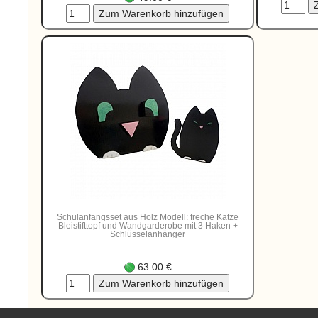
Schulanfangsset aus Holz Modell: freche Katze
Bleistifttopf und Wandgarderobe mit 3 Haken +
Schlüsselanhänger
63.00 €