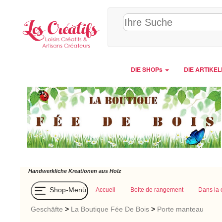
Cookie-Einstellungen
DIE SHOPs
DIE ARTIKE
Handwerkliche Kreationen aus Holz
Shop-Menü
Accueil
Boite de rangement
Dans la 
Geschäfte
>
La Boutique Fée De Bois
>
Porte manteau