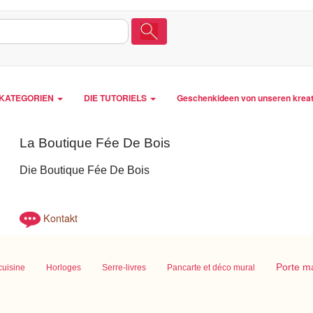
LKATEGORIEN
DIE TUTORIELS
Geschenkideen von unseren krea
La Boutique Fée De Bois
Die Boutique Fée De Bois
Kontakt
Porte m
cuisine
Horloges
Serre-livres
Pancarte et déco mural