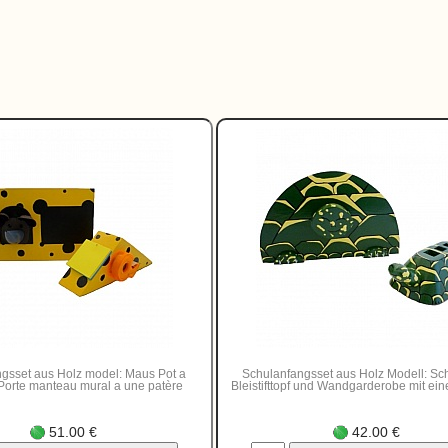
gsset aus Holz model: Maus Pot a
Schulanfangsset aus Holz Modell: Sch
 Porte manteau mural a une patère
Bleistifttopf und Wandgarderobe mit e
51.00 €
42.00 €